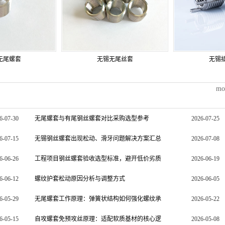
无尾螺套
无锡无尾丝套
无锡
mo
6-07-30
无尾螺套与有尾钢丝螺套对比采购选型参考
2026-07-25
6-07-15
无锡钢丝螺套出现松动、滑牙问题解决方案汇总
2026-07-08
6-06-26
工程项目钢丝螺套验收选型标准，避开低价劣质
2026-06-19
6-06-12
螺纹护套松动原因分析与调整方式
2026-06-05
6-05-29
无尾螺套工作原理：弹簧状结构如何强化螺纹承
2026-05-22
6-05-15
自攻螺套免预攻丝原理：适配软质基材的核心逻
2026-05-08