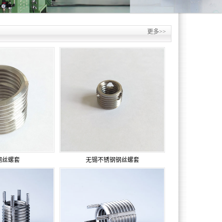
更多>>
钢丝螺套
无锡不锈钢钢丝螺套