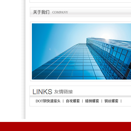
关于我们
COMPANY
DOT铜快速接头
丨
自攻螺套
丨
插销螺套
丨
钢丝螺套
丨