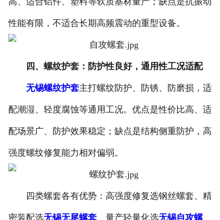
高、适合铝件、塑料等软质基材量产；缺点是抗振动
性能有限，不适合长期高频震动的重型设备。
四、螺纹护套：防护性良好，通用性工况适配
无锡螺纹护套
主打螺纹防护、防锈、防磨损，适
配潮湿、轻度腐蚀等通用工况。优点是性价比高、适
配场景广、防护效果稳定；缺点是结构侧重防护，高
强度螺纹修复能力相对偏弱。
四类螺套各有优势：高强度修复选钢丝螺套、精
密装配选
无锡无尾螺套
、量产轻量化选
无锡自攻螺