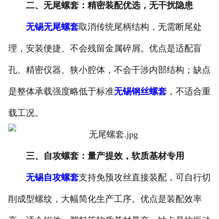
二、无尾螺套：精密装配优选，无干扰隐患
无锡无尾螺套
取消传统尾柄结构，无需断尾处
理，安装便捷、不会残留金属碎屑。优点是适配盲
孔、精密仪器、狭小腔体，不会干涉内部结构；缺点
是整体承载强度略低于标准
无锡钢丝螺套
，不适合重
载工况。
三、自攻螺套：量产提效，软质基材专用
无锡自攻螺套
支持免预攻丝直接装配，可自行切
削成型螺纹，大幅简化生产工序。优点是装配效率